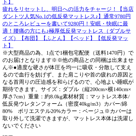
疲れをリセットし、明日への活力をチャージ！【当店
ダントツ人気No.1の低反発マットレス♪】通常9780円
のところレビューを書いて9280円！安眠・快眠に最
適！腰痛の方にも♪極厚低反発マットレス（ダブルサ
イズ）【布団】【ふとん】【ベッド】【低反発マッ
ト】
※大型商品の為、1点で1梱包宅配便（送料1470円）で
のお届けとなります※※他の商品との同梱は出来ませ
ん※●適度な硬さが体圧を均一に吸収・分散して支え
るので血行を妨げず、また肩こりや首の疲れの原因と
なる首周りの圧迫感を和らげるので、心地よい睡眠が
期待できます。サイズ：ダブル（縦200cm×横140cm×
厚さ7cm）重量：約8.0kg素材材質：マットレス本体/
低反発ウレタンフォーム（密度40kg/m3）カバー/綿
80% ポリエステル20%カラー：ベージュ※カバーは
取り外して洗濯できますが、マットレス本体は洗濯し
ないでください