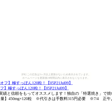
[PR] この広告は3ヶ月以上更新がないため表示されています。
ホームページを更新後24時間以内に表示されなくなります。
すっぽん120粒！【05P21Jul09】
荷の実績と信頼をもってオススメします！独自の「特選焼き」で焼
450mg×120粒 ※代引きは手数料315円必要 ※7/4 正