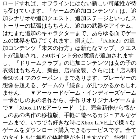
ロードすれば、オフラインにはない新しい可能性が待
ち受けています。「ゲームの追加コンテンツ」は、追
加シナリオや追加クエスト、追加ステージといったス
トーリーの拡張はもちろん、追加の武器やアイテム、
はたまた追加のキャラクターまで、あらゆる面でゲー
ムの世界を広げてくれます。例えば、『Fable2』の追
加コンテンツ『未来の行方』は新たなマップ、クエス
トが追加され、250ポイント分の実績が追加されます
し、『ドリームクラブ』の追加コンテンツは女の子の
衣装はもちろん、新曲、店内改装、さらには「店内料
金50％オフのクーポン」まであります。プレーヤーの
想像を超える、ゲームの「続き」が見つかるかもしれ
ません。 ▼アーケードゲーム・インディーズゲーム
ー懐かしのあの名作から、手作りオリジナルゲームま
で▼「Xbox LIVEアーケード」は、完全新作から懐か
しのあの名作の移植版、手軽に遊べるカジュアルなゲ
ームまで、いつでも好きな時にXbox LIVE上で様々な
ゲームをダウンロード購入できるサービスです。全て
のタイトルに無料の体験版がありますので、納得して