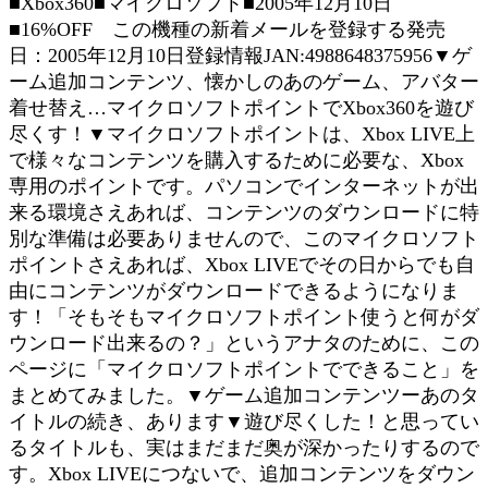
■Xbox360■マイクロソフト■2005年12月10日
■16%OFF この機種の新着メールを登録する発売
日：2005年12月10日登録情報JAN:4988648375956▼ゲ
ーム追加コンテンツ、懐かしのあのゲーム、アバター
着せ替え…マイクロソフトポイントでXbox360を遊び
尽くす！▼マイクロソフトポイントは、Xbox LIVE上
で様々なコンテンツを購入するために必要な、Xbox
専用のポイントです。パソコンでインターネットが出
来る環境さえあれば、コンテンツのダウンロードに特
別な準備は必要ありませんので、このマイクロソフト
ポイントさえあれば、Xbox LIVEでその日からでも自
由にコンテンツがダウンロードできるようになりま
す！「そもそもマイクロソフトポイント使うと何がダ
ウンロード出来るの？」というアナタのために、この
ページに「マイクロソフトポイントでできること」を
まとめてみました。▼ゲーム追加コンテンツーあのタ
イトルの続き、あります▼遊び尽くした！と思ってい
るタイトルも、実はまだまだ奥が深かったりするので
す。Xbox LIVEにつないで、追加コンテンツをダウン