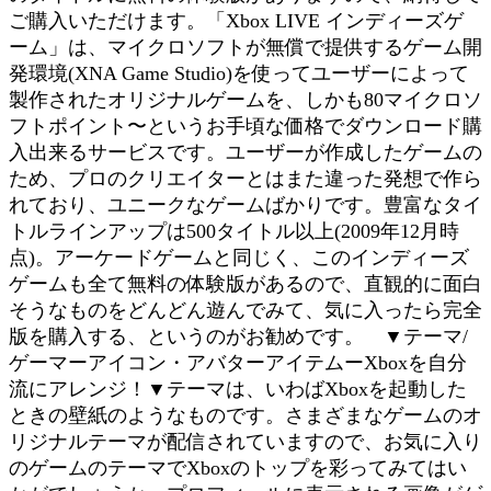
ご購入いただけます。「Xbox LIVE インディーズゲ
ーム」は、マイクロソフトが無償で提供するゲーム開
発環境(XNA Game Studio)を使ってユーザーによって
製作されたオリジナルゲームを、しかも80マイクロソ
フトポイント〜というお手頃な価格でダウンロード購
入出来るサービスです。ユーザーが作成したゲームの
ため、プロのクリエイターとはまた違った発想で作ら
れており、ユニークなゲームばかりです。豊富なタイ
トルラインアップは500タイトル以上(2009年12月時
点)。アーケードゲームと同じく、このインディーズ
ゲームも全て無料の体験版があるので、直観的に面白
そうなものをどんどん遊んでみて、気に入ったら完全
版を購入する、というのがお勧めです。 ▼テーマ/
ゲーマーアイコン・アバターアイテムーXboxを自分
流にアレンジ！▼テーマは、いわばXboxを起動した
ときの壁紙のようなものです。さまざまなゲームのオ
リジナルテーマが配信されていますので、お気に入り
のゲームのテーマでXboxのトップを彩ってみてはい