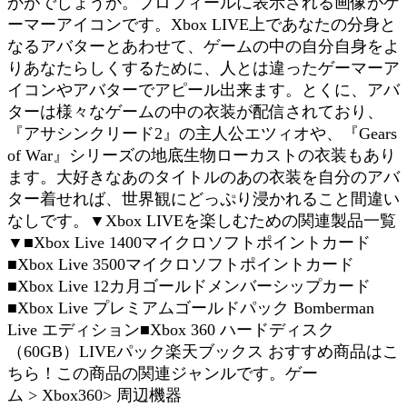
かがでしょうか。プロフィールに表示される画像がゲ
ーマーアイコンです。Xbox LIVE上であなたの分身と
なるアバターとあわせて、ゲームの中の自分自身をよ
りあなたらしくするために、人とは違ったゲーマーア
イコンやアバターでアピール出来ます。とくに、アバ
ターは様々なゲームの中の衣装が配信されており、
『アサシンクリード2』の主人公エツィオや、『Gears
of War』シリーズの地底生物ローカストの衣装もあり
ます。大好きなあのタイトルのあの衣装を自分のアバ
ター着せれば、世界観にどっぷり浸かれること間違い
なしです。▼Xbox LIVEを楽しむための関連製品一覧
▼■Xbox Live 1400マイクロソフトポイントカード
■Xbox Live 3500マイクロソフトポイントカード
■Xbox Live 12カ月ゴールドメンバーシップカード
■Xbox Live プレミアムゴールドパック Bomberman
Live エディション■Xbox 360 ハードディスク
（60GB）LIVEパック楽天ブックス おすすめ商品はこ
ちら！この商品の関連ジャンルです。ゲー
ム > Xbox360> 周辺機器