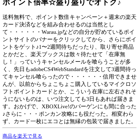
ポイント倍率☆盛り盛りでオトク♪
送料無料で、ポイント数倍キャンペーン＋週末の楽天
カード決済などを組み合わせるのは当然とし
て・・・・・・Warau.jpなどの自分が貯めているポイ
ントサイトのバナーをクリックしてから、さらにポイ
ントをゲット♪1〜2週間待ちだったり、取り寄せ商品
とかだと、楽天ブックスは散々待たせて「在庫無
し！」っていうキャンセルメールを喰らうことが多
く、先日もadobeCS4WebStandardを注文して3週間待っ
てキャンセル喰らったので・・・・・・信用できませ
んが、以前からちょこちょこ購入しているマイクロソ
フトポイントカードとか、こういう在庫に左右されそ
うにないものは、いつ注文しても3日もあれば届きま
す。おかげで、XBOXLive!のバーゲンにも間に合った
♪さらに・・・ポンカン攻略にも役だった。相変わら
ず、カード一枚にエコとは無縁の包装で届きました。
商品を楽天で見る