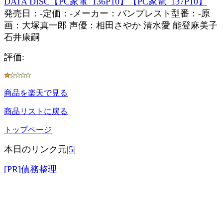
DATA DISC【PC家電_136P10】【PC家電_137P10】
発売日：-定価：-メーカー：バンプレスト型番：-原
画：大塚真一郎 声優：相田さやか 清水愛 能登麻美子
石井康嗣
評価:
商品を楽天で見る
商品リストに戻る
トップページ
本日のリンク元|
5
|
[PR]債務整理