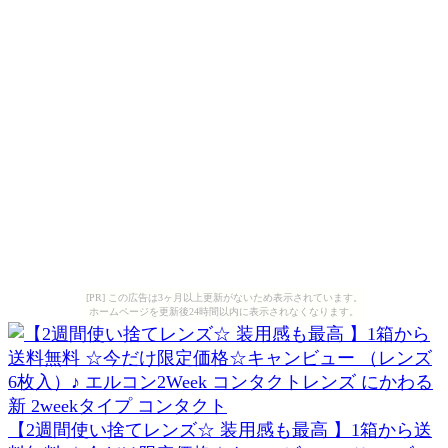
[PR] この広告は3ヶ月以上更新がないため表示されています。
ホームページを更新後24時間以内に表示されなくなります。
【2週間使い捨てレンズ☆ 装用感も最高 】1箱から送