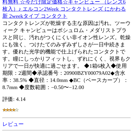
料無料 ☆今だけ限定価格☆キャンビュー （レンズ6
枚入）♪ エルコン2Week コンタクトレンズ にかわる
新 2weekタイプ コンタクト
コンタクトレンズが乾燥する主な原因は汚れ。ツーウ
ィーク キャンビューはボシュロム・メダリストプラ
スと同じ、汚れがつくにくい非イオン性レンズ。乾燥
にも強く、つけたてのみずみずしさが一日中続きま
す。優れた光学的機能で仕上げられたコンタクトで
す。瞳にしっかりフィットし、ずれにくく、視界もク
リアで一日が快適に過ごせます。 ◆1箱6枚入◆使用
期限：2週間◆承認番号：20900BZY00079A02◆含水
率：38.5% ◆直径：14.0mm ◆BC（ベースカーブ）：
8.7mm ◆度数範囲：−0.50〜−12.00
評価: 4.14
レビュー