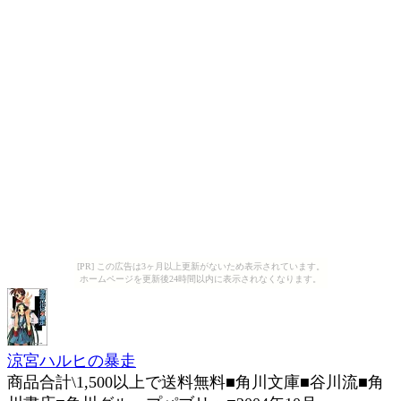
[PR] この広告は3ヶ月以上更新がないため表示されています。
ホームページを更新後24時間以内に表示されなくなります。
涼宮ハルヒの暴走
商品合計\1,500以上で送料無料■角川文庫■谷川流■角