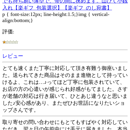
でも持ち易い薄型で、帯の間に挟めます。山ひく小銭
入れ【楽ギフ_包装選択】【楽ギフ_のし宛書】
p { font-size:12px; line-height:1.5;}img { vertical-
align:bottom;}
評価:
レビュー
とても速くまた丁寧に対応して頂き有難う御座いまし
た。送られてきた商品はそのまま進物として持ってい
けるよ、これは…♪ってほど丁寧に包装されていて、
お店の方の心遣いが感じられ好感がもてました。さす
が老舗の対応は行き届いて、ひとあじ違うなと思いま
した♪安心感があり、またぜひお世話になりたいショ
ップさんです。
取り寄せの問い合わせにもとてもすばやく対応してい
ただき、翌々日の午前中には手元に届きました。本当