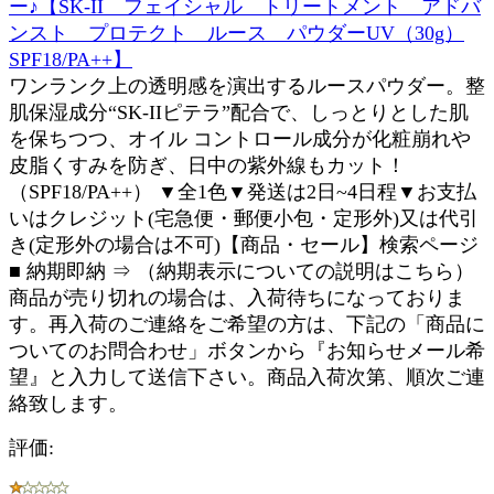
ー♪【SK-II フェイシャル トリートメント アドバ
ンスト プロテクト ルース パウダーUV（30g）
SPF18/PA++】
ワンランク上の透明感を演出するルースパウダー。整
肌保湿成分“SK-IIピテラ”配合で、しっとりとした肌
を保ちつつ、オイル コントロール成分が化粧崩れや
皮脂くすみを防ぎ、日中の紫外線もカット！
（SPF18/PA++） ▼全1色▼発送は2日~4日程▼お支払
いはクレジット(宅急便・郵便小包・定形外)又は代引
き(定形外の場合は不可)【商品・セール】検索ページ
■ 納期即納 ⇒ （納期表示についての説明はこちら）
商品が売り切れの場合は、入荷待ちになっておりま
す。再入荷のご連絡をご希望の方は、下記の「商品に
ついてのお問合わせ」ボタンから『お知らせメール希
望』と入力して送信下さい。商品入荷次第、順次ご連
絡致します。
評価: