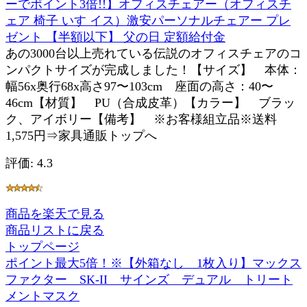
ーでポイント3倍!!】オフィスチェアー（オフィスチ
ェア 椅子 いす イス）激安パーソナルチェアー プレ
ゼント 【半額以下】 父の日 定額給付金
あの3000台以上売れている伝説のオフィスチェアのコ
ンパクトサイズが完成しました！【サイズ】 本体：
幅56x奥行68x高さ97〜103cm 座面の高さ：40〜
46cm【材質】 PU（合成皮革）【カラー】 ブラッ
ク、アイボリー【備考】 ※お客様組立品※送料
1,575円⇒家具通販トップへ
評価: 4.3
商品を楽天で見る
商品リストに戻る
トップページ
ポイント最大5倍！※【外箱なし 1枚入り】マックス
ファクター SK-II サインズ デュアル トリート
メントマスク